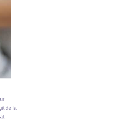
ur
it de la
al.