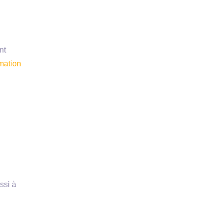
nt
mation
ssi à