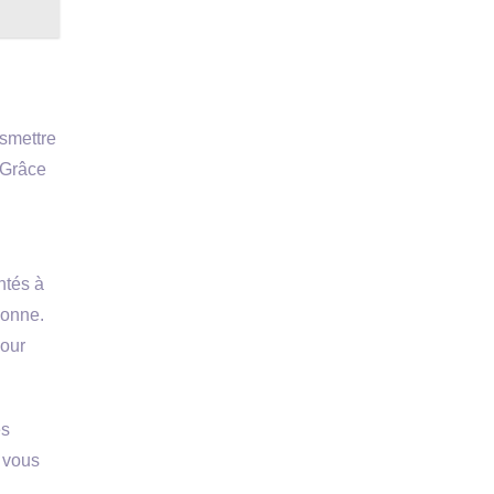
nsmettre
 Grâce
ntés à
sonne.
pour
es
, vous