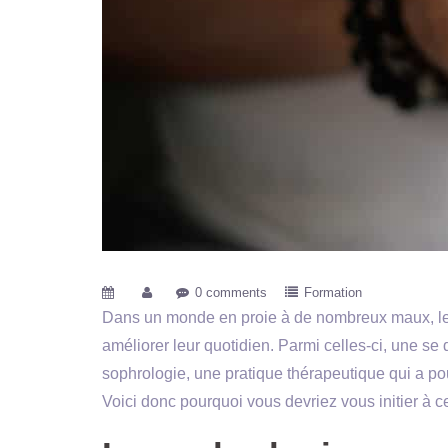
0 comments
Formation
Dans un monde en proie à de nombreux maux, l
améliorer leur quotidien. Parmi celles-ci, une se 
sophrologie, une pratique thérapeutique qui a po
Voici donc pourquoi vous devriez vous initier à ce