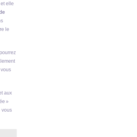
et elle
de
ns
re le
 pourrez
alement
e vous
et aux
ée »
e vous