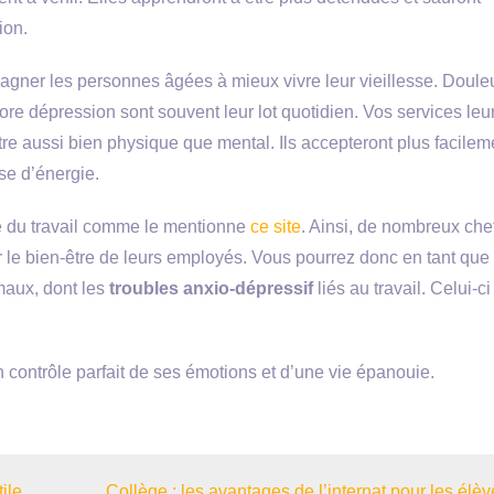
ion.
agner les personnes âgées à mieux vivre leur vieillesse. Doule
e dépression sont souvent leur lot quotidien. Vos services leu
re aussi bien physique que mental. Ils accepteront plus facilem
se d’énergie.
e du travail comme le mentionne
ce site
. Ainsi, de nombreux che
ur le bien-être de leurs employés. Vous pourrez donc en tant que
maux, dont les
troubles anxio-dépressif
liés au travail. Celui-ci
n contrôle parfait de ses émotions et d’une vie épanouie.
tile
Collège : les avantages de l’internat pour les élèv