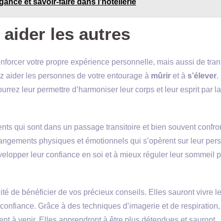
légance et savoir-faire dans l'hôtellerie
 aider les autres
nforcer votre propre expérience personnelle, mais aussi de tra
ez aider les personnes de votre entourage à
mûrir
et à
s’élever
.
rez leur permettre d’harmoniser leur corps et leur esprit par la
nts qui sont dans un passage transitoire et bien souvent confro
 changements physiques et émotionnels qui s’opèrent sur leur per
elopper leur confiance en soi et à mieux réguler leur sommeil 
é de bénéficier de vos précieux conseils. Elles sauront vivre l
 confiance. Grâce à des techniques d’imagerie et de respiration
nt à venir. Elles apprendront à être plus détendues et sauront