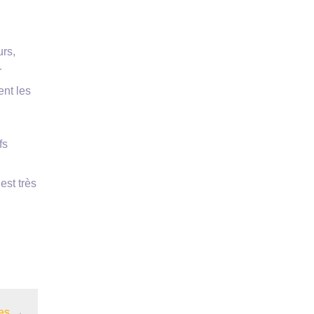
urs,
r
ent les
fs
 est très
es
→