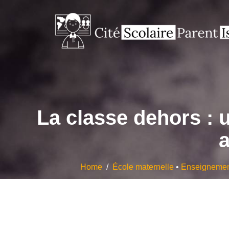
La classe dehors :
Home
/
École maternelle
•
Enseignemen