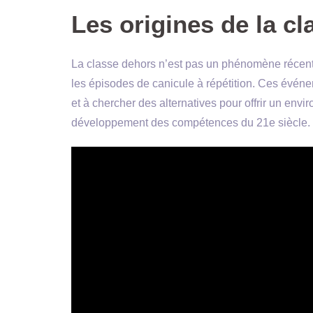
Les origines de la c
La classe dehors n’est pas un phénomène récent,
les épisodes de canicule à répétition. Ces évén
et à chercher des alternatives pour offrir un env
développement des compétences du 21e siècle.