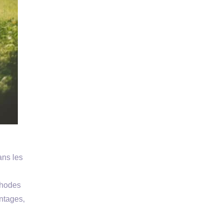
ans les
thodes
antages,