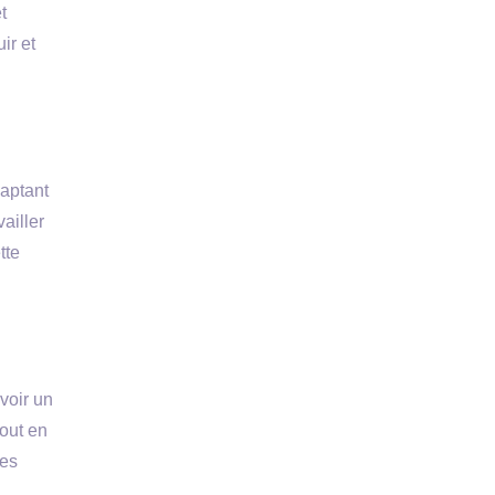
t
ir et
aptant
ailler
tte
avoir un
tout en
les