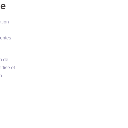
ge
ation
rentes
in de
rtise et
en