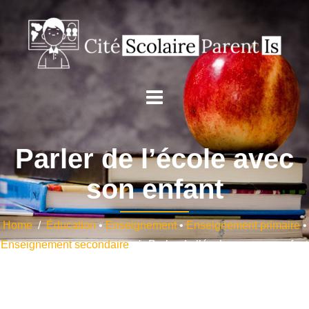
Parler de l’école avec
son enfant
Home
/
Éducation
•
Enseignement
•
Enseignement primaire
•
Enseignement secondaire
/ Parler de l’école avec son enfant