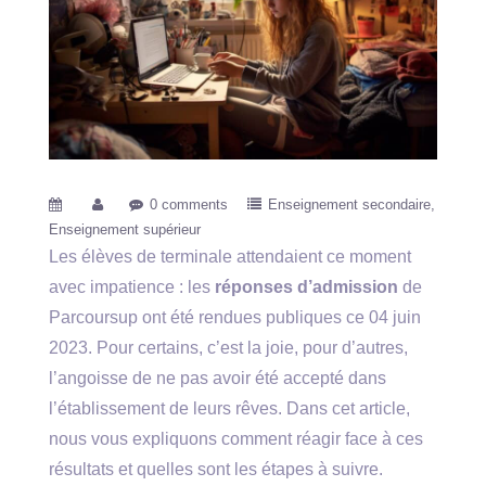
0 comments
Enseignement secondaire
Enseignement supérieur
Les élèves de terminale attendaient ce moment
avec impatience : les
réponses d’admission
de
Parcoursup ont été rendues publiques ce 04 juin
2023. Pour certains, c’est la joie, pour d’autres,
l’angoisse de ne pas avoir été accepté dans
l’établissement de leurs rêves. Dans cet article,
nous vous expliquons comment réagir face à ces
résultats et quelles sont les étapes à suivre.