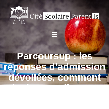
Parcoursup : les
réponses d’admission
dévoilées, comment
réagir et quelles sont
les étapes à suivre ?