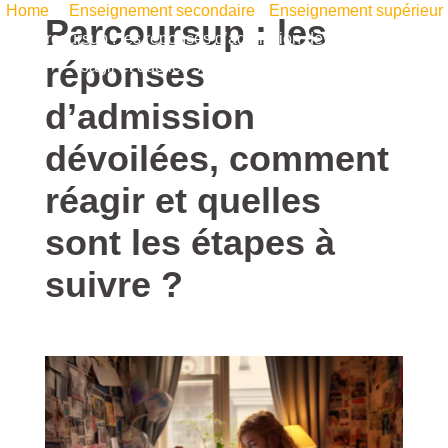
Home
/
Enseignement secondaire
•
Enseignement supérieur
Parcoursup : les
/ Parcoursup : les réponses d’admission dévoilées, comment
réponses
réagir et quelles sont les étapes à suivre ?
d’admission
dévoilées, comment
réagir et quelles
sont les étapes à
suivre ?