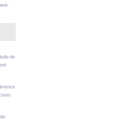
peut-
itude de
ront
périence
ncours
 de