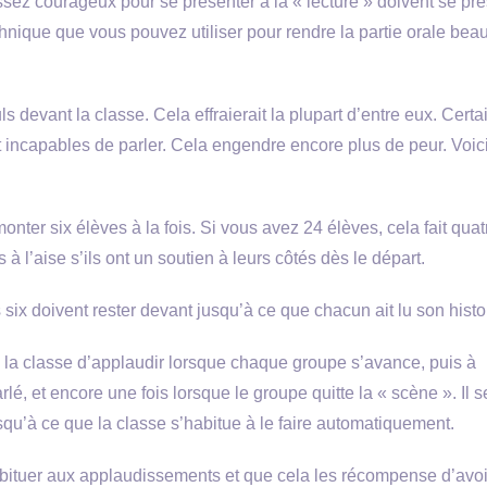
ssez courageux pour se présenter à la « lecture » doivent se pr
technique que vous pouvez utiliser pour rendre la partie orale be
 devant la classe. Cela effraierait la plupart d’entre eux. Certa
t incapables de parler. Cela engendre encore plus de peur. Voic
monter six élèves à la fois. Si vous avez 24 élèves, cela fait quat
à l’aise s’ils ont un soutien à leurs côtés dès le départ.
es six doivent rester devant jusqu’à ce que chacun ait lu son histo
 la classe d’applaudir lorsque chaque groupe s’avance, puis à
 et encore une fois lorsque le groupe quitte la « scène ». Il s
qu’à ce que la classe s’habitue à le faire automatiquement.
abituer aux applaudissements et que cela les récompense d’avoi