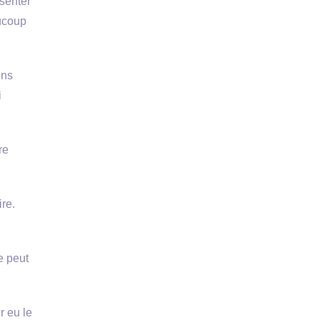
ésenter
aucoup
ins
i
re
ire.
e peut
r eu le