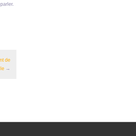
parler.
nt de
le
→