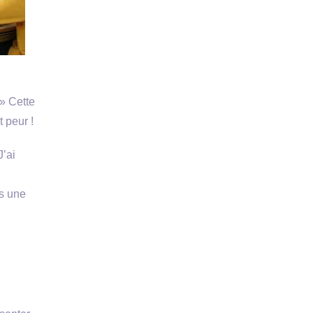
» Cette
t peur !
J’ai
ns une