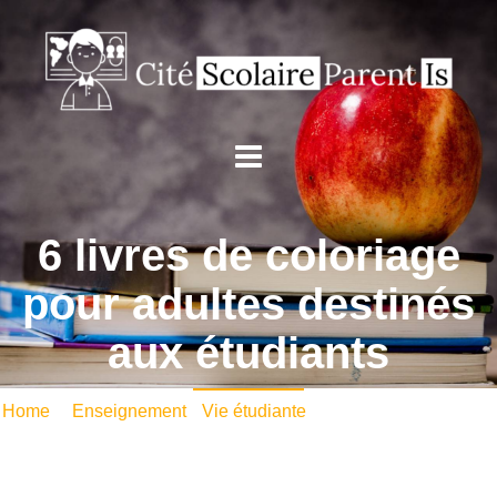
6 livres de coloriage
pour adultes destinés
aux étudiants
Home
/
Enseignement
•
Vie étudiante
/ 6 livres de coloriage
pour adultes destinés aux étudiants