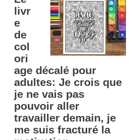
livr
e
de
col
ori
age décalé pour
adultes: Je crois que
je ne vais pas
pouvoir aller
travailler demain, je
me suis fracturé la