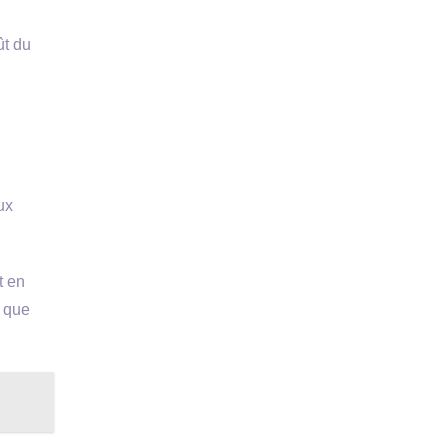
ût du
ux
t en
s que