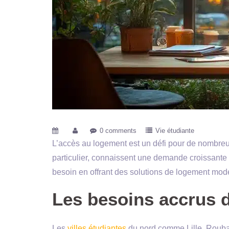
0 comments
Vie étudiante
L’accès au logement est un défi pour de nombreux
particulier, connaissent une demande croissante
besoin en offrant des solutions de logement mode
Les besoins accrus d
Les
villes étudiantes
du nord comme Lille, Roubaix