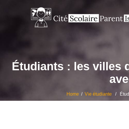
Étudiants : les ville
ave
Home
/
Vie étudiante
/ Étudia