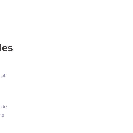
des
ial.
é de
ns