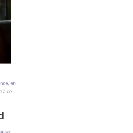
ance, en
 à ce
d
lliers