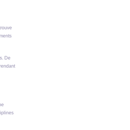
trouve
ements
s. De
 rendant
ne
iplines