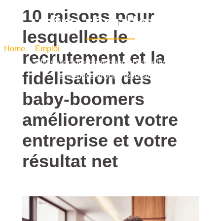
votre entreprise et
10 raisons pour
votre résultat net
lesquelles le
Home
/
Emploi
/ 10 raisons pour lesquelles le recrutement
recrutement et la
et la fidélisation des baby-boomers amélioreront votre
fidélisation des
entreprise et votre résultat net
baby-boomers
amélioreront votre
entreprise et votre
résultat net