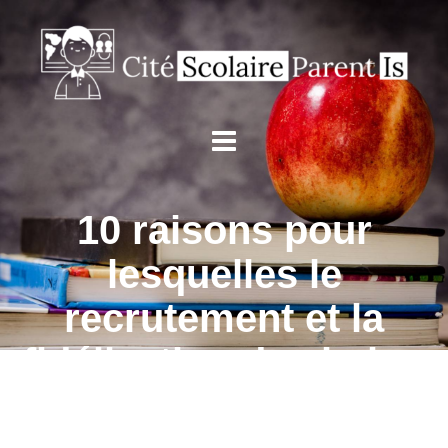
10 raisons pour
lesquelles le
recrutement et la
fidélisation des baby-
boomers amélioreront