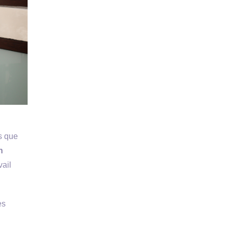
s que
n
vail
es