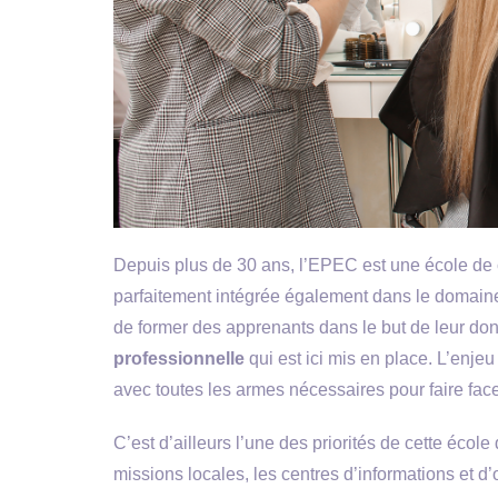
Depuis plus de 30 ans, l’EPEC est une école de 
parfaitement intégrée également dans le domaine
de former des apprenants dans le but de leur don
professionnelle
qui est ici mis en place. L’enjeu
avec toutes les armes nécessaires pour faire fac
C’est d’ailleurs l’une des priorités de cette école
missions locales, les centres d’informations et d