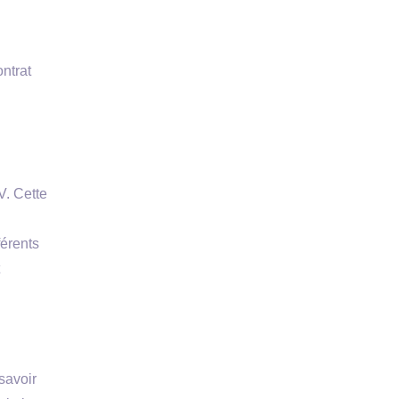
ontrat
V. Cette
férents
savoir