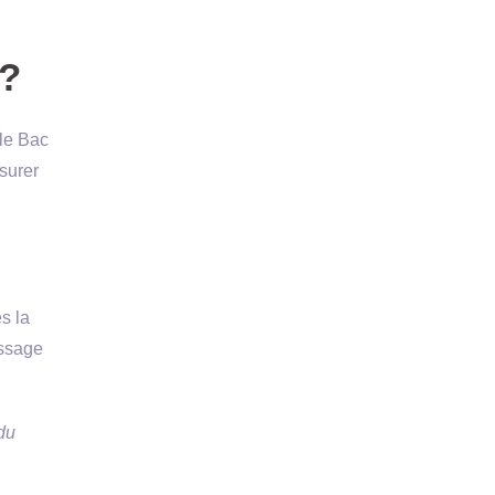
 ?
le Bac
surer
s la
issage
du