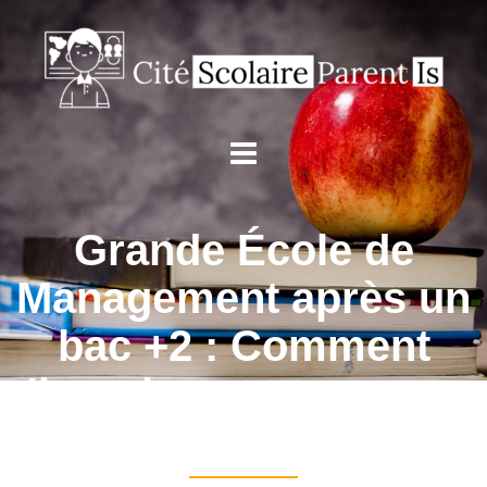
Grande École de
Management après un
bac +2 : Comment
s’inscrire aux concours
?