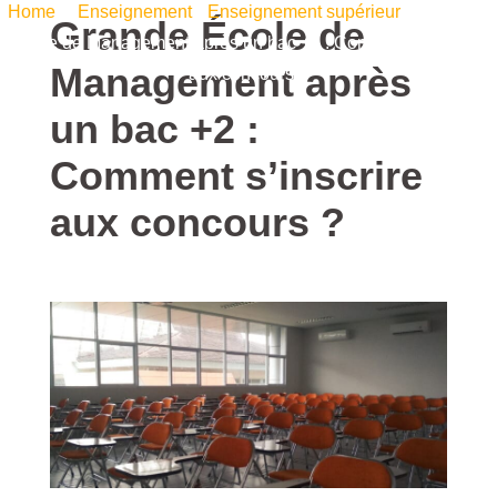
Home
/
Enseignement
•
Enseignement supérieur
/ Grande
Grande École de
École de Management après un bac +2 : Comment s’inscrire
Management après
aux concours ?
un bac +2 :
Comment s’inscrire
aux concours ?