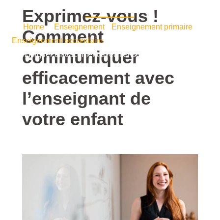
enfant
Exprimez-vous !
Home
/
Enseignement
•
Enseignement primaire
•
Comment
Enseignement secondaire
/ Exprimez-vous ! Comment
communiquer
communiquer efficacement avec l’enseignant de votre enfant
efficacement avec
l’enseignant de
votre enfant