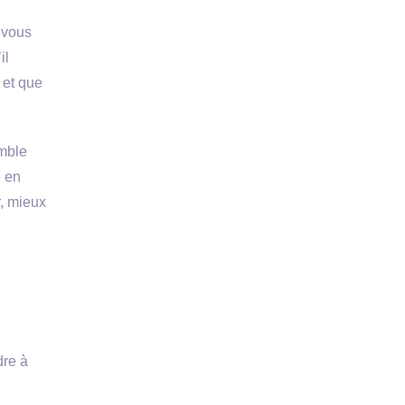
, vous
il
 et que
emble
e en
r, mieux
dre à