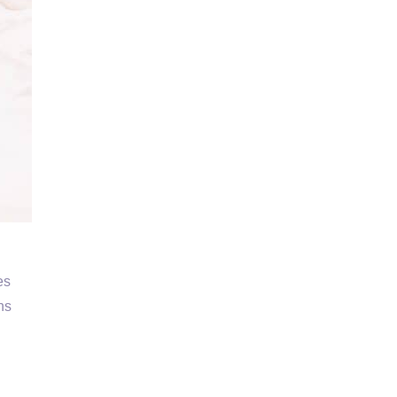
es
ns