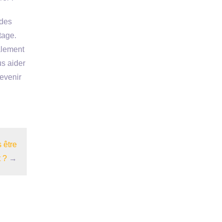
 des
tage.
alement
us aider
evenir
 être
 ?
→