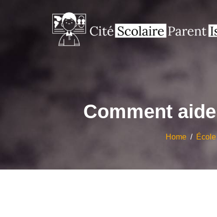
Comment aider
Home
/
École