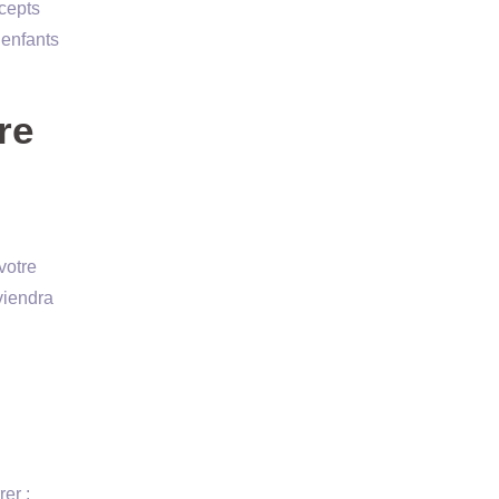
cepts
 enfants
re
votre
viendra
er :