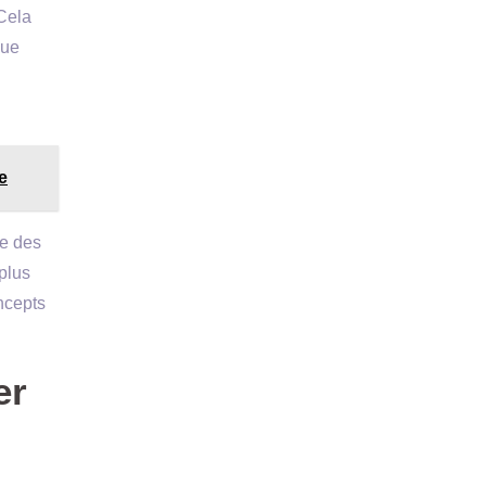
 Cela
que
e
me des
plus
ncepts
er