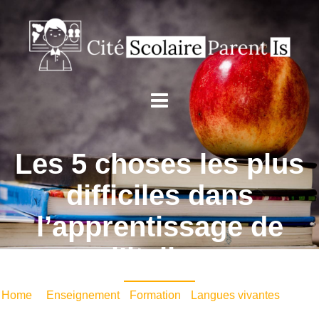
Les 5 choses les plus
difficiles dans
l’apprentissage de
l’italien
Home
/
Enseignement
•
Formation
•
Langues vivantes
/ Les
5 choses les plus difficiles dans l’apprentissage de l’italien