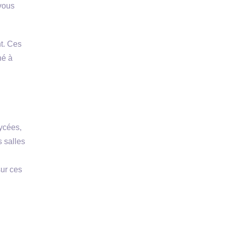
 vous
nt. Ces
né à
ycées,
s salles
sur ces