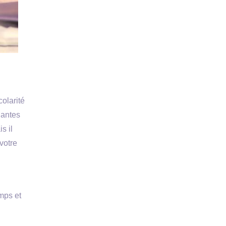
colarité
iantes
s il
votre
mps et