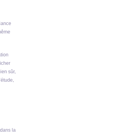
fiance
 même
tion
icher
ien sûr,
’étude,
 dans la