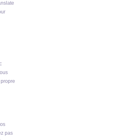
anslate
our
c
vous
 propre
vos
ez pas