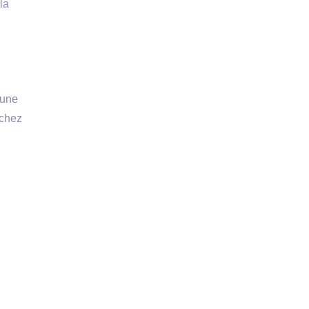
la
 une
nchez