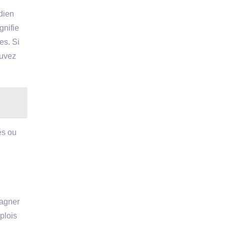
dien
gnifie
es. Si
ouvez
és ou
gagner
plois